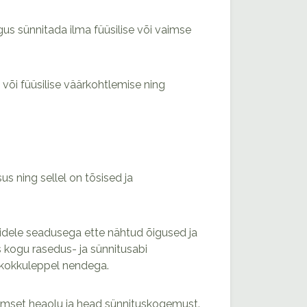
gus sünnitada ilma füüsilise või vaimse
või füüsilise väärkohtlemise ning
us ning sellel on tõsised ja
tidele seadusega ette nähtud õigused ja
s kogu rasedus- ja sünnitusabi
g kokkuleppel nendega.
vaimset heaolu ja head sünnituskogemust.