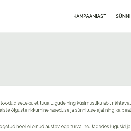
KAMPAANIAST
SÜNNI
loodud selleks, et tuua lugude ning küsimustiku abil nähtaval
iste õiguste rikkumine raseduse ja sünnituse ajal ning ka peal
 kogetud hool ei olnud austav ega turvaline. Jagades lugusid