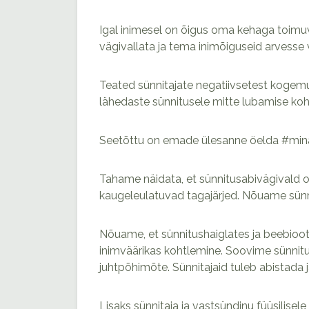
Igal inimesel on õigus oma kehaga toimuva
vägivallata ja tema inimõiguseid arvesse v
Teated sünnitajate negatiivsetest kogemus
lähedaste sünnitusele mitte lubamise ko
Seetõttu on emade ülesanne öelda #min
Tahame näidata, et sünnitusabivägivald on 
kaugeleulatuvad tagajärjed. Nõuame sünni
Nõuame, et sünnitushaiglates ja beebioot
inimväärikas kohtlemine. Soovime sünnitus
juhtpõhimõte. Sünnitajaid tuleb abistada 
Lisaks sünnitaja ja vastsündinu füüsilise