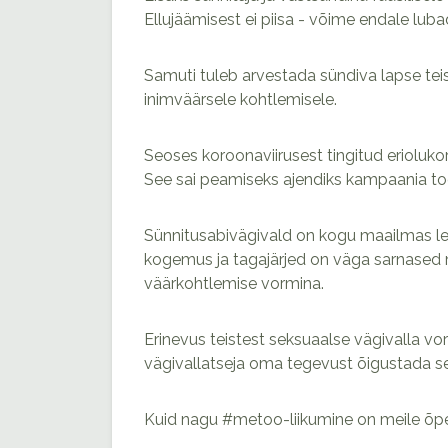
Ellujäämisest ei piisa - võime endale lub
Samuti tuleb arvestada sündiva lapse tei
inimväärsele kohtlemisele.
Seoses koroonaviirusest tingitud eriolukor
See sai peamiseks ajendiks kampaania to
Sünnitusabivägivald on kogu maailmas le
kogemus ja tagajärjed on väga sarnased 
väärkohtlemise vormina.
Erinevus teistest seksuaalse vägivalla vor
vägivallatseja oma tegevust õigustada sel
Kuid nagu #metoo-liikumine on meile õpe