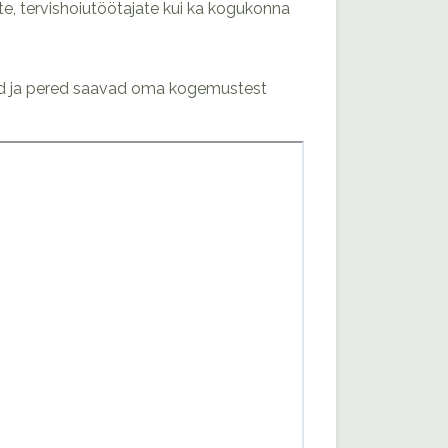
te, tervishoiutöötajate kui ka kogukonna
ed ja pered saavad oma kogemustest