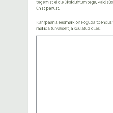
tegemist ei ole üksikjuhtumitega, vaid sü
ühist panust.
Kampaania eesmärk on koguda tõendusmat
rääkida turvaliselt ja kuulatud olles.