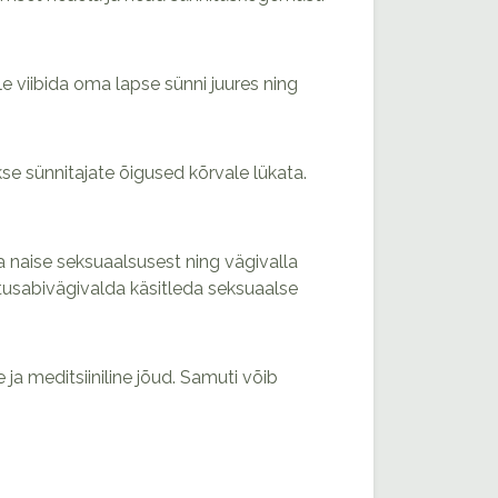
 viibida oma lapse sünni juures ning
kse sünnitajate õigused kõrvale lükata.
naise seksuaalsusest ning vägivalla
usabivägivalda käsitleda seksuaalse
 ja meditsiiniline jõud. Samuti võib