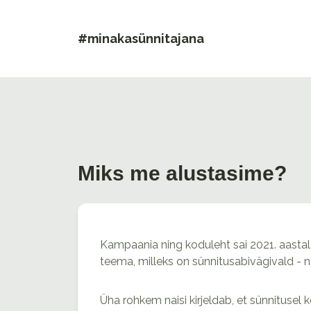
#minakasünnitajana
Miks me alustasime?
Kampaania ning koduleht sai 2021. aastal 
teema, milleks on sünnitusabivägivald - na
Üha rohkem naisi kirjeldab, et sünnitusel