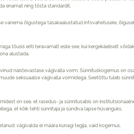
ada enamat ning tõsta standardit.
se vanema õigustega tasakaalustatud infovahetusele, õigusele
raga tõusis eriti teravamalt esile see, kui kergekäeliselt võida
ona alustada.
vinud naistevastase vägivalla vorm. Sünnituskogemus on osa 
muude seksuaalse vägivalla vormidega. Seetõttu tuleb sünnit
midest on see, et rasedus- ja sünnitusabis on institutsionaalne
lega, et kõik tehti sünnitaja ja sündiva lapse hüvanguks.
tanud: vägivalda ei määra kunagi tegija, vaid kogemus.