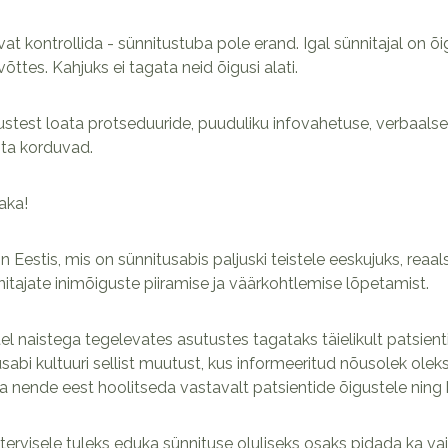
t kontrollida - sünnitustuba pole erand. Igal sünnitajal on õi
õttes. Kahjuks ei tagata neid õigusi alati.
test loata protseduuride, puuduliku infovahetuse, verbaalse 
hta korduvad.
aka!
Eestis, mis on sünnitusabis paljuski teistele eeskujuks, reaals
tajate inimõiguste piiramise ja väärkohtlemise lõpetamist.
el naistega tegelevates asutustes tagataks täielikult patsien
abi kultuuri sellist muutust, kus informeeritud nõusolek olek
ja nende eest hoolitseda vastavalt patsientide õigustele nin
le tervisele tuleks eduka sünnituse oluliseks osaks pidada ka 