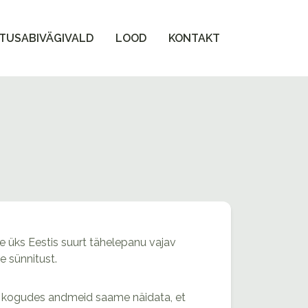
TUSABIVÄGIVALD
LOOD
KONTAKT
e üks Eestis suurt tähelepanu vajav
e sünnitust.
 ja kogudes andmeid saame näidata, et