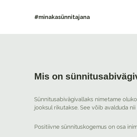
#minakasünnitajana
Mis on sünnitusabivägi
Sünnitusabivägivallaks nimetame olukord
jooksul rikutakse. See võib avalduda n
Positiivne sünnituskogemus on osa inim