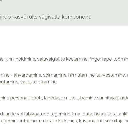
esineb kasvõi üks vägivalla komponent.
e, kinni hoidmine, valuvaigistite keelamine, finger rape, löömi
mine - ähvardamine, sõimamine, hirmutamine, survestamine, au
utamine, valikute piiramine
mine personali poolt, lähedase mitte lubamine sünnitaja juurd
duuride või läbivaatude tegemine ilma loata, hoiatuseta lahk
ise tegemine informeerimata ja kõik muu, kus puudub sünnitaja 