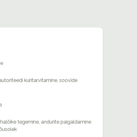
ne
toriteedi kuritarvitamine, soovide
e
lihalõike tegemine, andurite paigaldamine
nõusolek