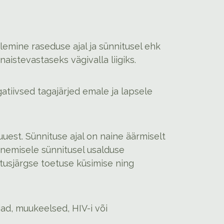
emine raseduse ajal ja sünnitusel ehk
istevastaseks vägivalla liigiks.
atiivsed tagajärjed emale ja lapsele
uuest. Sünnituse ajal on naine äärmiselt
sinemisele sünnitusel usalduse
tusjärgse toetuse küsimise ning
ad, muukeelsed, HIV-i või