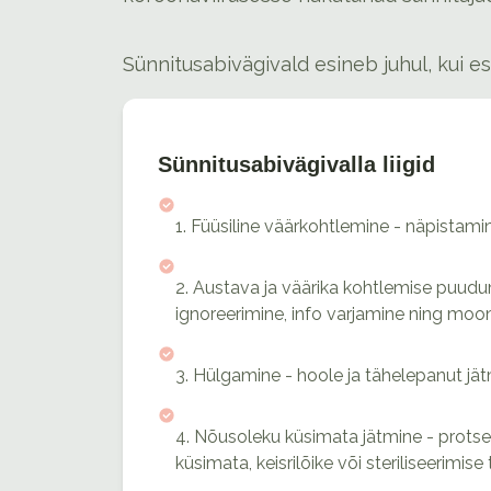
Sünnitusabivägivald esineb juhul, kui 
Sünnitusabivägivalla liigid
1. Füüsiline väärkohtlemine - näpistamin
2. Austava ja väärika kohtlemise puudu
ignoreerimine, info varjamine ning moon
3. Hülgamine - hoole ja tähelepanut jät
4. Nõusoleku küsimata jätmine - protse
küsimata, keisrilõike või steriliseerim