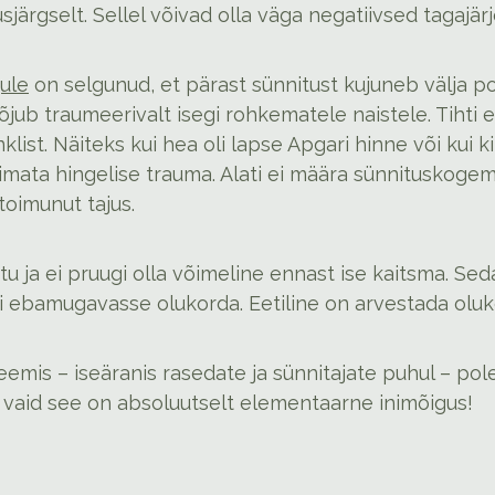
sjärgselt. Sellel võivad olla väga negatiivsed tagajärj
ule
on selgunud, et pärast sünnitust kujuneb välja po
jub traumeerivalt isegi rohkematele naistele. Tihti e
klist. Näiteks kui hea oli lapse Apgari hinne või kui ki
imata hingelise trauma. Alati ei määra sünnituskogem
toimunut tajus.
etu ja ei pruugi olla võimeline ennast ise kaitsma. 
õi ebamugavasse olukorda. Eetiline on arvestada oluko
emis – iseäranis rasedate ja sünnitajate puhul – pole
, vaid see on absoluutselt elementaarne inimõigus!