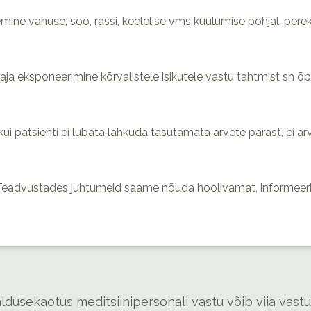
mine vanuse, soo, rassi, keelelise vms kuulumise põhjal, pere
itaja eksponeerimine kõrvalistele isikutele vastu tahtmist sh
kui patsienti ei lubata lahkuda tasutamata arvete pärast, ei a
 Teadvustades juhtumeid saame nõuda hoolivamat, informeerit
ldusekaotus meditsiinipersonali vastu võib viia vast