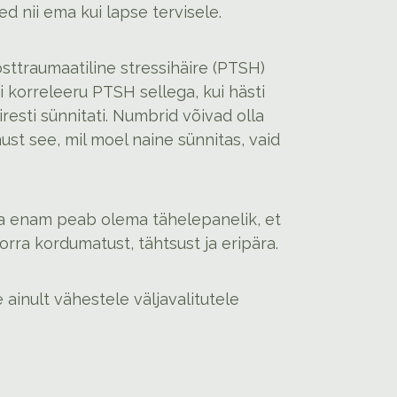
ed nii ema kui lapse tervisele.
sttraumaatiline stressihäire (PTSH)
i korreleeru PTSH sellega, kui hästi
iresti sünnitati. Numbrid võivad olla
ust see, mil moel naine sünnitas, vaid
Seda enam peab olema tähelepanelik, et
rra kordumatust, tähtsust ja eripära.
 ainult vähestele väljavalitutele