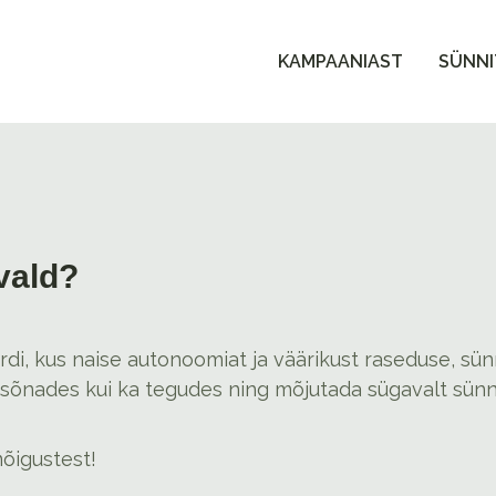
KAMPAANIAST
SÜNNI
vald?
i, kus naise autonoomiat ja väärikust raseduse, sünn
ii sõnades kui ka tegudes ning mõjutada sügavalt sün
õigustest!