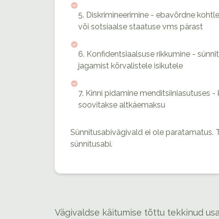
5. Diskrimineerimine - ebavõrdne kohtle
või sotsiaalse staatuse vms pärast
6. Konfidentsiaalsuse rikkumine - sünn
jagamist kõrvalistele isikutele
7. Kinni pidamine menditsiiniasutuses - 
soovitakse altkäemaksu
Sünnitusabivägivald ei ole paratamatus.
sünnitusabi.
Vägivaldse käitumise tõttu tekkinud usa