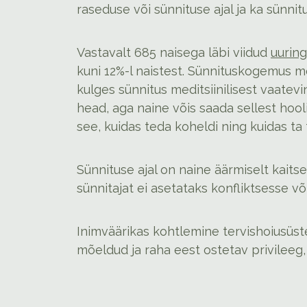
raseduse või sünnituse ajal ja ka sünnitu
Vastavalt 685 naisega läbi viidud
uuring
kuni 12%-l naistest. Sünnituskogemus mõ
kulges sünnitus meditsiinilisest vaatevin
head, aga naine võis saada sellest hool
see, kuidas teda koheldi ning kuidas ta 
Sünnituse ajal on naine äärmiselt kaits
sünnitajat ei asetataks konfliktsesse v
Inimväärikas kohtlemine tervishoiusüste
mõeldud ja raha eest ostetav privileeg