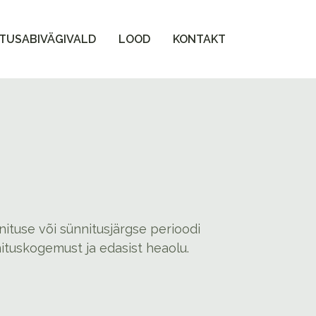
TUSABIVÄGIVALD
LOOD
KONTAKT
ituse või sünnitusjärgse perioodi
nituskogemust ja edasist heaolu.