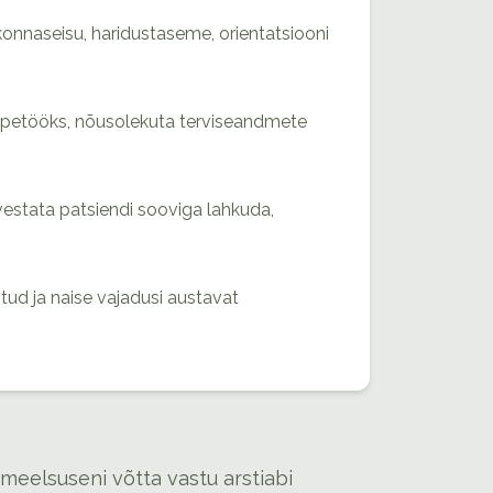
konnaseisu, haridustaseme, orientatsiooni
 õppetööks, nõusolekuta terviseandmete
rvestata patsiendi sooviga lahkuda,
ud ja naise vajadusi austavat
umeelsuseni võtta vastu arstiabi