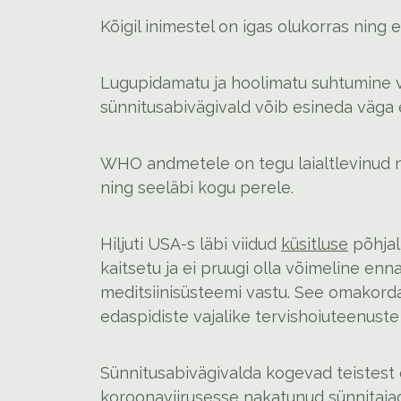
Kõigil inimestel on igas olukorras ning 
Lugupidamatu ja hoolimatu suhtumine võ
sünnitusabivägivald võib esineda väga e
WHO andmetele on tegu laialtlevinud na
ning seeläbi kogu perele.
Hiljuti USA-s läbi viidud
küsitluse
põhja
kaitsetu ja ei pruugi olla võimeline enn
meditsiinisüsteemi vastu. See omakorda
edaspidiste vajalike tervishoiuteenuste
Sünnitusabivägivalda kogevad teistest 
koroonaviirusesse nakatunud sünnitaja