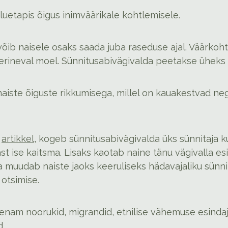
eluetapis õigus inimväärikale kohtlemisele.
ib naisele osaks saada juba raseduse ajal. Väärkohtl
rineval moel. Sünnitusabivägivalda peetakse üheks na
iste õiguste rikkumisega, millel on kauakestvad neg
l
artikkel
, kogeb sünnitusabivägivalda üks sünnitaja k
ast ise kaitsma. Lisaks kaotab naine tänu vägivalla e
 muudab naiste jaoks keeruliseks hädavajaliku sünni
 otsimise.
enam noorukid, migrandid, etnilise vähemuse esindaj
d.